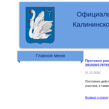
Официаль
Калининско
Главное меню
Протокол рас
281020/179791
01.12.2020
Постоянно дейст
участков, а так
Возврат к списку