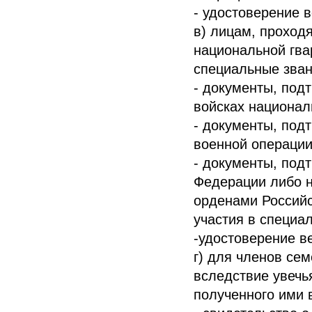
- удостоверение 
в) лицам, проход
национальной гв
специальные зван
- документы, по
войсках национал
- документы, под
военной операции
- документы, под
Федерации либо 
орденами Российс
участия в специа
-удостоверение в
г) для членов се
вследствие увечья
полученного ими 