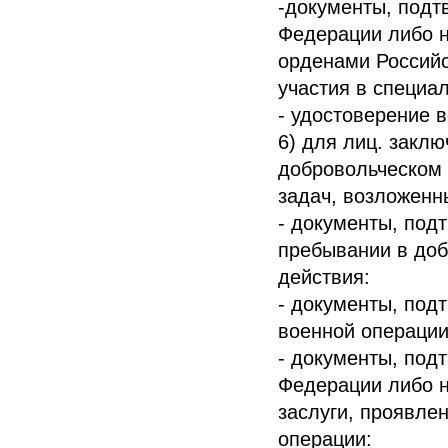
-документы, подт
Федерации либо 
орденами Российс
участия в специа
- удостоверение 
6) для лиц. закл
добровольческом
задач, возложенн
- документы, под
пребывании в до
действия:
- документы, под
военной операции
- документы, под
Федерации либо 
заслуги, проявле
операции: