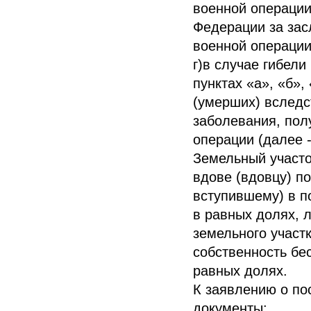
военной операции
Федерации за зас
военной операции
г)в случае гибели
пунктах «а», «б»
(умерших) вследс
заболевания, пол
операции (далее 
Земельный участо
вдове (вдовцу) п
вступившему) в п
в равных долях, л
земельного участ
собственность бе
равных долях.
К заявлению о по
документы: