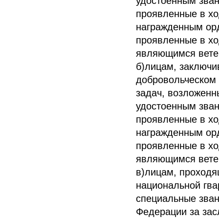
удостоенным зван
проявленные в хо
награжденным орд
проявленные в хо
являющимся вете
б)лицам, заключи
добровольческом
задач, возложенн
удостоенным зван
проявленные в хо
награжденным орд
проявленные в хо
являющимся вете
в)лицам, проходя
национальной гв
специальные зван
Федерации за зас