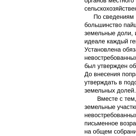
органов местного
сельскохозяйстве
По сведениям Уп
большинство пай
земельные доли, 
идеале каждый ге
Установлена обяз
невостребованных
был утвержден об
До внесения попр
утверждать в под
земельных долей.
Вместе с тем, е
земельные участк
невостребованных
письменное возра
на общем собрани