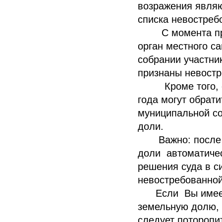
возражения являю
списка невостреб
С момента приз
орган местного с
собрании участни
признаны невост
Кроме того, орг
года могут обрати
муниципальной со
доли.
Важно: после 1 
доли автоматичес
решения суда в с
невостребованной
Если Вы имеете
земельную долю, 
следует поторопи