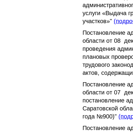
административно
услуги «Выдача г
участков»"
(подро
Постановление а
области от 08 де
проведения админ
плановых провер
трудового законо
актов, содержащи
Постановление а
области от 07 де
постановление ад
Саратовской облас
года №900)"
(под
Постановление а