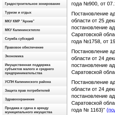
года №900, от 07
Градостроительное зонирование
Туризм и отдых
Постановление а
области от 25 де
МКУ КМР "Архив"
постановление ад
МКУ Калининсктепло
Саратовской облас
Служба субсидий
года №1758, от 19
Правовое обеспечение
Постановление а
Экономика
области от 24 де
постановление ад
Имущественная поддержка
субъектов малого и среднего
Саратовской обла
предпринимательства
Постановление а
УСПН Калининского района
области от 24 де
Защита прав потребителей
постановление ад
Здравоохранение
Саратовской облас
Продажа и сдача в аренду
года № 1163)"
(по
муниципального имущества