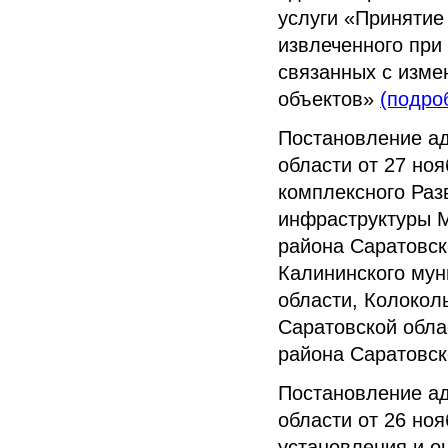
услуги «Принятие
извлеченного при
связанных с изме
объектов»
(подро
Постановление а
области от 27 но
комплексного Раз
инфраструктуры М
района Саратовск
Калининского мун
области, Колокол
Саратовской обла
района Саратовск
Постановление а
области от 26 но
установления и о