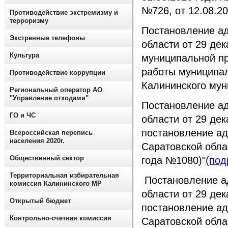
№726, от 12.08.20
Противодействие экстремизму и
терроризму
Постановление а
Экстренные телефоны
области от 29 де
Культура
муниципальной п
работы муниципал
Противодействие коррупции
Калининского мун
Региональный оператор АО
"Управление отходами"
Постановление а
ГО и ЧС
области от 29 де
постановление ад
Всероссийская перепись
населения 2020г.
Саратовской облас
Общественный сектор
года №1080)"
(под
Территориальная избирательная
Постановление а
комиссия Калининского МР
области от 29 де
Открытый бюджет
постановление ад
Контрольно-счетная комиссия
Саратовской облас