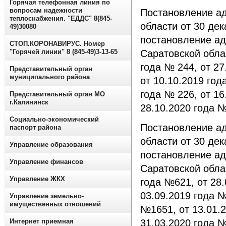
Горячая телефонная линия по
вопросам надежности
Постановление а
теплоснабжения. "ЕДДС" 8(845-
области от 30 де
49)30080
постановление ад
СТОП.КОРОНАВИРУС. Номер
"Горячей линии" 8 (845-49)3-13-65
Саратовской облас
года № 244, от 27
Представительный орган
муниципального района
от 10.10.2019 год
года № 226, от 16
Представительный орган МО
г.Калининск
28.10.2020 года №
Социально-экономический
Постановление а
паспорт района
области от 30 де
Управление образования
постановление ад
Управление финансов
Саратовской облас
Управление ЖКХ
года №621, от 28.
03.09.2019 года №
Управление земельно-
имущественных отношений
№1651, от 13.01.2
Интернет приемная
31.03.2020 года №