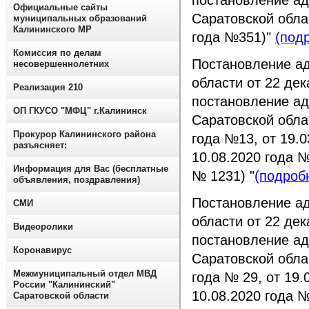
постановление ад
Официальные сайты
Саратовской облас
муниципальных образований
Калининского МР
года №351)"
(под
Комиссия по делам
Постановление а
несовершеннолетних
области от 22 де
Реализация 210
постановление ад
ОП ГКУСО "МФЦ" г.Калининск
Саратовской облас
Прокурор Калининского района
года №13, от 19.0
разъясняет:
10.08.2020 года №
Информация для Вас (бесплатные
№ 1231) "
(подроб
объявления, поздравления)
Постановление а
СМИ
области от 22 де
Видеоролики
постановление ад
Коронавирус
Саратовской облас
Межмуниципальный отдел МВД
года № 29, от 19.
России "Калининский"
10.08.2020 года №
Саратовской области