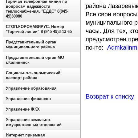
Горячая телефонная линия по
района Лазаревы
вопросам надежности
теплоснабжения. "ЕДДС" 8(845-
Все свои вопросы
49)30080
муниципального р
СТОП.КОРОНАВИРУС. Номер
часы. Для тех, кт
"Горячей линии" 8 (845-49)3-13-65
предусмотрен пре
Представительный орган
почте:
Admkalinm
муниципального района
Представительный орган МО
г.Калининск
Социально-экономический
паспорт района
Управление образования
Возврат к списку
Управление финансов
Управление ЖКХ
Управление земельно-
имущественных отношений
Интернет приемная