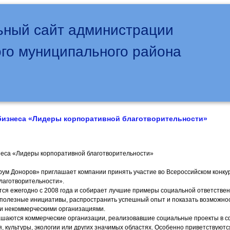
ный сайт администрации
го муниципального района
бизнеса «Лидеры корпоративной благотворительности»
неса «Лидеры корпоративной благотворительности»
ум Доноров» приглашает компании принять участие во Всероссийском конк
лаготворительности».
тся ежегодно с 2008 года и собирает лучшие примеры социальной ответствен
 полезные инициативы, распространить успешный опыт и показать возможно
и некоммерческими организациями.
ашаются коммерческие организации, реализовавшие социальные проекты в с
, культуры, экологии или других значимых областях. Особенно приветствуютс