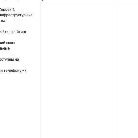
<
проект),
 инфраструктурные
 на
ойти в рейтинг
кий союз
льные
оступны на
и телефону +7