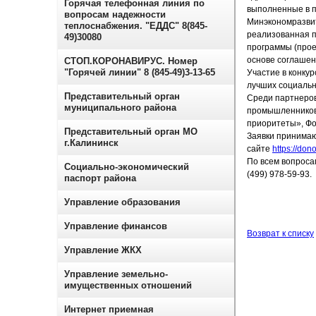
Горячая телефонная линия по
выполненные в п
вопросам надежности
Минэкономразвит
теплоснабжения. "ЕДДС" 8(845-
реализованная п
49)30080
программы (прое
основе соглашен
СТОП.КОРОНАВИРУС. Номер
"Горячей линии" 8 (845-49)3-13-65
Участие в конку
лучших социальн
Представительный орган
Среди партнеров
муниципального района
промышленников
приоритеты», Фо
Представительный орган МО
Заявки принимаю
г.Калининск
сайте
https://dono
По всем вопроса
Социально-экономический
(499) 978-59-93.
паспорт района
Управление образования
Управление финансов
Возврат к списку
Управление ЖКХ
Управление земельно-
имущественных отношений
Интернет приемная