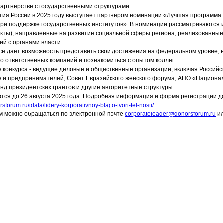
артнерстве с государственными структурами.
ия России в 2025 году выступает партнером номинации «Лучшая программа (
ри поддержке государственных институтов». В номинации рассматриваются
кты), направленные на развитие социальной сферы региона, реализованные
ий с органами власти.
рсе дает возможность представить свои достижения на федеральном уровне, в
о ответственных компаний и познакомиться с опытом коллег.
 конкурса - ведущие деловые и общественные организации, включая Российс
 и предпринимателей, Совет Евразийского женского форума, АНО «Национа
нд президентских грантов и другие авторитетные структуры.
тся до 26 августа 2025 года. Подробная информация и форма регистрации д
rsforum.ru/idata/lidery-korporativnoy-blago-tvori-tel-nosti/
.
м можно обращаться по электронной почте
corporateleader@donorsforum.ru
ил