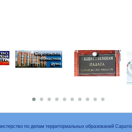
истерство по делам территориальных образований Сарато