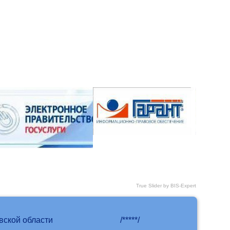
True Slider by BIS-Expert
вской области
/*****/