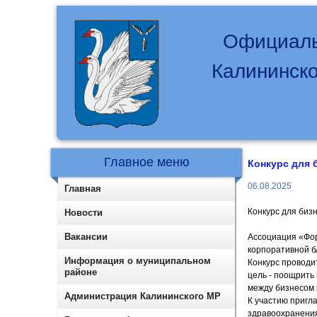
Официаль
Калининско
Главное меню
Конкурс для 
06.08.2025
Главная
Конкурс для биз
Новости
Вакансии
Ассоциация «Фор
корпоративной б
Информация о муниципальном
Конкурс проводи
районе
цель - поощрить
между бизнесом 
Администрация Калининского МР
К участию пригл
здравоохранения