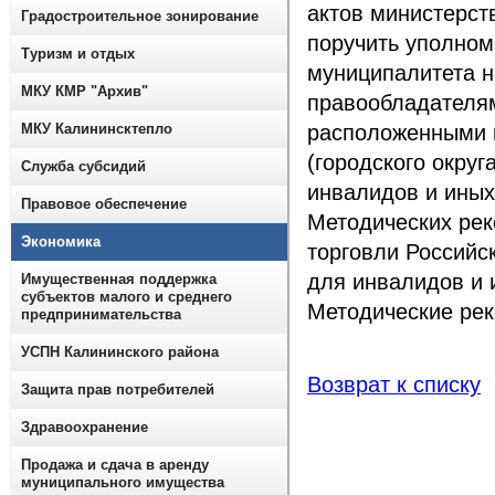
актов министерст
Градостроительное зонирование
поручить уполно
Туризм и отдых
муниципалитета н
МКУ КМР "Архив"
правообладателям
МКУ Калининсктепло
расположенными 
(городского округ
Служба субсидий
инвалидов и иных
Правовое обеспечение
Методических ре
Экономика
торговли Российс
для инвалидов и 
Имущественная поддержка
субъектов малого и среднего
Методические рек
предпринимательства
УСПН Калининского района
Возврат к списку
Защита прав потребителей
Здравоохранение
Продажа и сдача в аренду
муниципального имущества