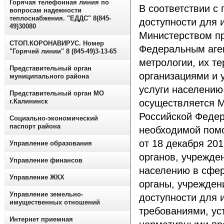
Горячая телефонная линия по
В соответствии с
вопросам надежности
теплоснабжения. "ЕДДС" 8(845-
доступности для 
49)30080
Министерством п
СТОП.КОРОНАВИРУС. Номер
Федеральным аген
"Горячей линии" 8 (845-49)3-13-65
метрологии, их т
Представительный орган
организациями и
муниципального района
услуги населению
Представительный орган МО
г.Калининск
осуществляется 
Российской Федер
Социально-экономический
паспорт района
необходимой пом
от 18 декабря 201
Управление образования
органов, учрежде
Управление финансов
населению в сфер
Управление ЖКХ
органы, учрежден
Управление земельно-
доступности для и
имущественных отношений
требованиями, у
Интернет приемная