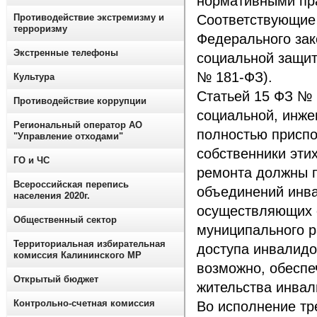
нормативными пр
Противодействие экстремизму и
Соответствующие 
терроризму
Федерального зак
Экстренные телефоны
социальной защит
№ 181-ФЗ).
Культура
Статьей 15 ФЗ № 
Противодействие коррупции
социальной, инже
Региональный оператор АО
полностью приспо
"Управление отходами"
собственники этих
ГО и ЧС
ремонта должны п
Всероссийская перепись
объединений инв
населения 2020г.
осуществляющих с
Общественный сектор
муниципального р
Территориальная избирательная
доступа инвалидов
комиссия Калининского МР
возможно, обеспе
Открытый бюджет
жительства инвал
Контрольно-счетная комиссия
Во исполнение т