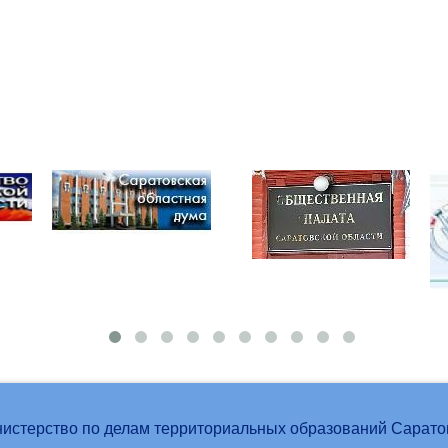
истерство по делам территориальных образований Сарато