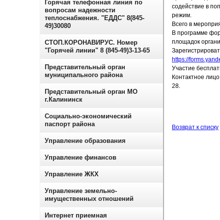
Горячая телефонная линия по
содействие в по
вопросам надежности
режим.
теплоснабжения. "ЕДДС" 8(845-
Всего в меропри
49)30080
В программе фор
площадок органи
СТОП.КОРОНАВИРУС. Номер
"Горячей линии" 8 (845-49)3-13-65
Зарегистрироват
https://forms.ya
Представительный орган
Участие бесплат
муниципального района
Контактное лицо
28.
Представительный орган МО
г.Калининск
Социально-экономический
паспорт района
Возврат к списку
Управление образования
Управление финансов
Управление ЖКХ
Управление земельно-
имущественных отношений
Интернет приемная