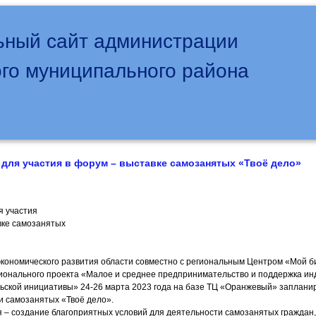
ный сайт администрации
го муниципального района
для участия в форум – выставке самозанятых «Твоё дело»
я участия
вке самозанятых
кономического развития области совместно с региональным Центром «Мой б
онального проекта «Малое и среднее предпринимательство и поддержка ин
ской инициативы» 24-26 марта 2023 года на базе ТЦ «Оранжевый» заплани
и самозанятых «Твоё дело».
 – создание благоприятных условий для деятельности самозанятых граждан,