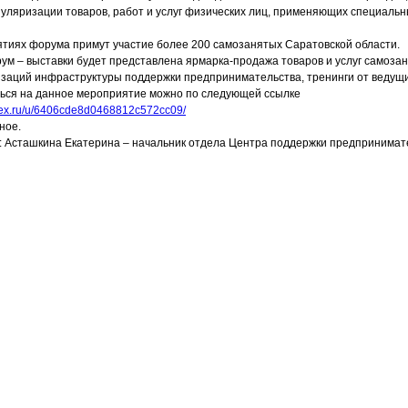
пуляризации товаров, работ и услуг физических лиц, применяющих специаль
ятиях форума примут участие более 200 самозанятых Саратовской области.
ум – выставки будет представлена ярмарка-продажа товаров и услуг самозан
заций инфраструктуры поддержки предпринимательства, тренинги от ведущи
ься на данное мероприятие можно по следующей ссылке
ndex.ru/u/6406cde8d0468812c572cc09/
ное.
: Асташкина Екатерина – начальник отдела Центра поддержки предпринимате