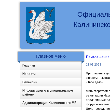
Официаль
Калининско
Главное меню
Приглашение 
13.03.2023
Главная
Приглашение дл
Новости
в форум – выста
Вакансии
«Твоё дело»
Информация о муниципальном
Министерством э
районе
реализации Наци
предприниматель
Администрация Калининского МР
форум – выставк
Цель проведения