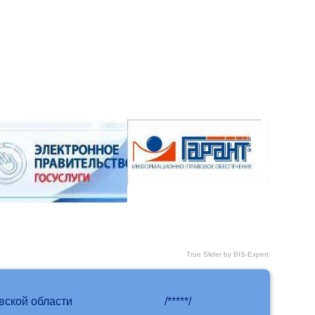
True Slider by BIS-Expert
вской области
/*****/