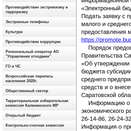
информационной 
Противодействие экстремизму и
«Электронный бюд
терроризму
Подать заявку с 
Экстренные телефоны
малого и среднег
предоставления м
Культура
https://promote.bu
Противодействие коррупции
Порядок предост
Региональный оператор АО
Правительства Са
"Управление отходами"
«Об утверждении 
ГО и ЧС
бюджета субсидии
Всероссийская перепись
среднего предпри
населения 2020г.
средств и о внес
Общественный сектор
Саратовской обла
Территориальная избирательная
Информацию о по
комиссия Калининского МР
экономического ра
Открытый бюджет
26-14-86, 26-24-32
Контрольно-счетная комиссия
Информация о про