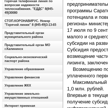
Горячая телефонная линия по
предпринимательс
вопросам надежности
теплоснабжения. "ЕДДС" 8(845-
программы Сарато
49)30080
потенциала и пов
СТОП.КОРОНАВИРУС. Номер
региона» министе
"Горячей линии" 8 (845-49)3-13-65
17 июля по 9 сен
Представительный орган
малого и среднег
муниципального района
субсидии на разви
Представительный орган МО
г.Калининск
Субсидия предост
возмещение части
Социально-экономический
паспорт района
лизинга, заключен
Возмещению подл
Управление образования
уплаченного перво
Управление финансов
Максимальный ра
Управление ЖКХ
1,0 млн. рублей.
Управление земельно-
Впервые в текуще
имущественных отношений
получение субсид
Интернет приемная