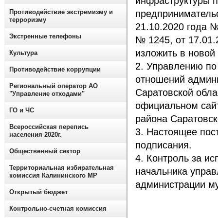
инфраструктуры п
Противодействие экстремизму и
предпринимательс
терроризму
21.10.2020 года №
Экстренные телефоны
№ 1245, от 17.01.
изложить в новой
Культура
2. Управлению по
Противодействие коррупции
отношений админи
Региональный оператор АО
Саратовской обла
"Управление отходами"
официальном сай
ГО и ЧС
района Саратовской
Всероссийская перепись
3. Настоящее пос
населения 2020г.
подписания.
Общественный сектор
4. Контроль за и
Территориальная избирательная
начальника упра
комиссия Калининского МР
администрации му
Открытый бюджет
Контрольно-счетная комиссия