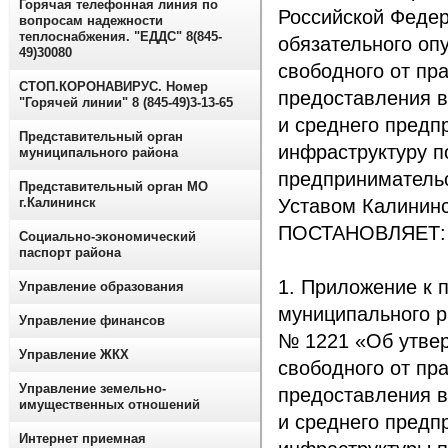
Горячая телефонная линия по
Российской Федер
вопросам надежности
теплоснабжения. "ЕДДС" 8(845-
обязательного оп
49)30080
свободного от пр
СТОП.КОРОНАВИРУС. Номер
предоставления в
"Горячей линии" 8 (845-49)3-13-65
и среднего предп
Представительный орган
инфраструктуру п
муниципального района
предпринимательс
Представительный орган МО
г.Калининск
Уставом Калининс
ПОСТАНОВЛЯЕТ:
Социально-экономический
паспорт района
1. Приложение к 
Управление образования
муниципального р
Управление финансов
№ 1221 «Об утве
Управление ЖКХ
свободного от пр
Управление земельно-
предоставления в
имущественных отношений
и среднего предп
Интернет приемная