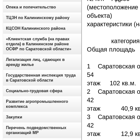
(местоположение
Опека и попечительство
объект
ТЦЗН по Калининскому району
характеристики 
КЦСОН Калининского района
«Клиентская служба (на правах
категори
отдела) в Калининском районе
Общая 
ОСФР по Саратовской области»
Легализация лиц, сдающих в
аренду жилье
1 Саратовская об
54 Нежи
Государственная инспекция труда
в Саратовской области
этаж 102 кв.м.
2 Саратовская обл
Социально-трудовая сфера
42 Неж
Развитие агропромышленного
комплекса
этаж 40,9 кв
3 Саратовская обл
Закупки
42 Неж
Перечень подведомственных
организаций МР
этаж 12,9 кв