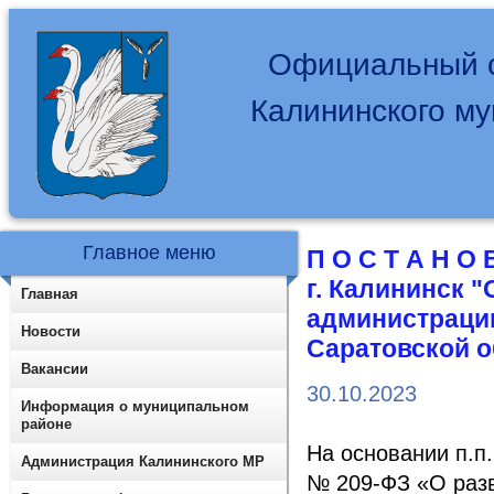
Официальный с
Калининского м
Главное меню
П О С Т А Н О 
г. Калининск 
Главная
администраци
Новости
Саратовской о
Вакансии
30.10.2023
Информация о муниципальном
районе
На основании п.п.
Администрация Калининского МР
№ 209-ФЗ «О разв