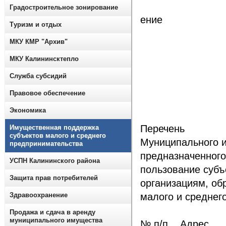
П
Градостроительное зонирование
ение
Туризм и отдых
МКУ КМР "Архив"
к пос
МКУ Калининсктепло
админ
Служба субсидий
Правовое обеспечение
от 30.1
Экономика
Перечень
Имущественная поддержка
субъектов малого и среднего
Муниципального и
предпринимательства
предназначенного
УСПН Калининского района
пользование субъ
Защита прав потребителей
организациям, об
Здравоохранение
малого и среднег
Продажа и сдача в аренду
муниципального имущества
№ п/п Адрес