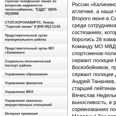
Горячая телефонная линия по
России «Калининс
вопросам надежности
теплоснабжения. "ЕДДС" 8(845-
атлетике, а наши
49)30080
Второго июня в С
СТОП.КОРОНАВИРУС. Номер
среди сотруднико
"Горячей линии" 8 (845-49)3-13-65
состязаниях, кот
Представительный орган
боролись 28 кома
муниципального района
Команду МО МВД 
Представительный орган МО
г.Калининск
спортсменов-поли
сержант полиции 
Социально-экономический
паспорт района
Воскобойников, 
сержант полиции 
Управление образования
Андрей Тананаев,
Управление финансов
старший лейтенан
Управление ЖКХ
Вячеслав Недельк
Управление земельно-
выносливость, в 
имущественных отношений
соревнованиях по
Интернет приемная