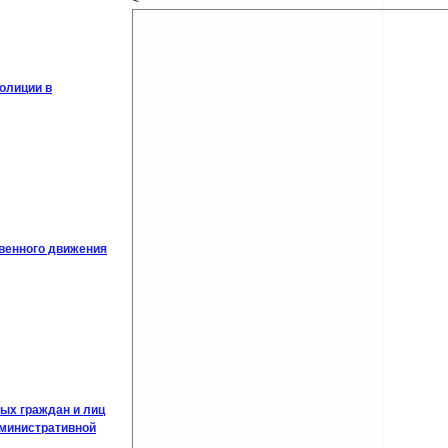
<
олиции в
венного движения
ых граждан и лиц
дминистративной