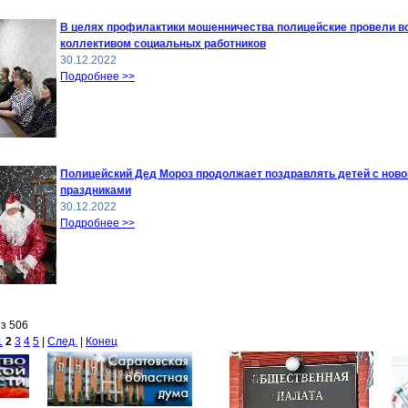
В целях профилактики мошенничества полицейские провели в
коллективом социальных работников
30.12.2022
Подробнее >>
Полицейский Дед Мороз продолжает поздравлять детей с нов
праздниками
30.12.2022
Подробнее >>
из 506
1
2
3
4
5
|
След.
|
Конец