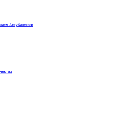
нием Ахтубинского
рчества