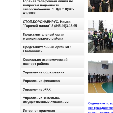
Горячая телефонная линия по
вопросам надежности
теплоснабжения. "ЕДДС" 8(845-
49)30080
СТОП.КОРОНАВИРУС. Номер
"Горячей линии" 8 (845-49)3-13-65
Представительный орган
муниципального района
Представительный орган МО
г.Калининск
Социально-экономический
паспорт района
Управление образования
Управление финансов
Управление ЖКХ
Управление земельно-
имущественных отношений
Отделение по в
без гражданств
Интернет приемная
ответственности