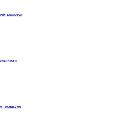
отчитываются
ены итоги
ом техникуме