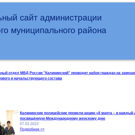
ный сайт администрации
го муниципального района
ый отдел МВД России "Калининский" проводит набор граждан на замещ
ового и начальствующего состава
Калининские полицейские провели акцию «8 марта – в каждый 
посвящённую Международному женскому дню
07.03.2023
Подробнее >>