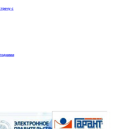
стречу с
огодними