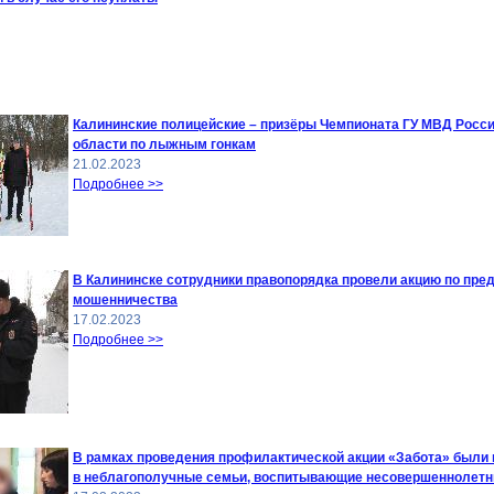
Калининские полицейские – призёры Чемпионата ГУ МВД Росси
области по лыжным гонкам
21.02.2023
Подробнее >>
В Калининске сотрудники правопорядка провели акцию по пр
мошенничества
17.02.2023
Подробнее >>
В рамках проведения профилактической акции «Забота» были
в неблагополучные семьи, воспитывающие несовершеннолетн