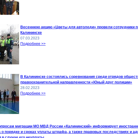
Весеннюю акцию «Цветы для автоледи» провели сотрудники п
Калининске
07.03.2023
Подробнее >>
В Калининске состоялись соревнования среди отрядов общест
правоохранительной направленности «Юный друг полиции»
28.02.2023
Подробнее >>
опросам миграции МО МВД России «Калининский» информирует иностранн
а о порядке и сроках уплаты штрафа, а также правовых последствиях и а
 в случае его неуплаты