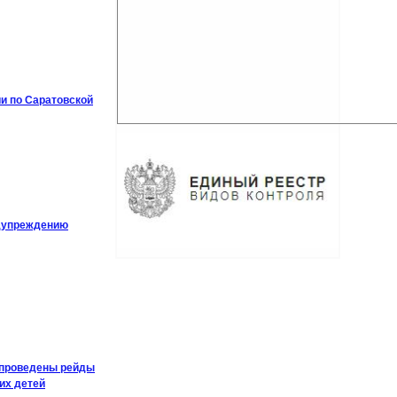
и по Саратовской
едупреждению
 проведены рейды
их детей