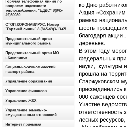
Горячая телефонная линия по
ко Дню работников
вопросам надежности
теплоснабжения. "ЕДДС" 8(845-
Акция «Сохраним 
49)30080
рамках националь
СТОП.КОРОНАВИРУС. Номер
шесть прошедших 
"Горячей линии" 8 (845-49)3-13-65
благодаря акции 
Представительный орган
деревьев.
муниципального района
В этом году меро
Представительный орган МО
г.Калининск
федеральных при
науки, культуры 
Социально-экономический
паспорт района
прошла на террит
Старжуковском м
Управление образования
присоединились к
Управление финансов
000 саженцев сос
Управление ЖКХ
Участие ведомств
Управление земельно-
ответственность 
имущественных отношений
лесных ресурсов,
Интернет приемная