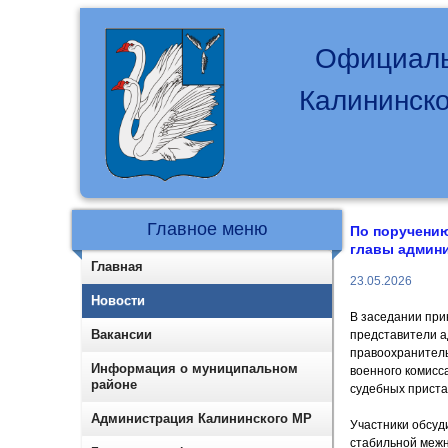
Официаль
Калининско
Главное меню
По поручению
главы админи
Главная
23.05.2026
Новости
В заседании при
Вакансии
представители 
правоохранитель
Информация о муниципальном
военного комисс
районе
судебных приста
Администрация Калининского МР
Участники обсуд
стабильной меж