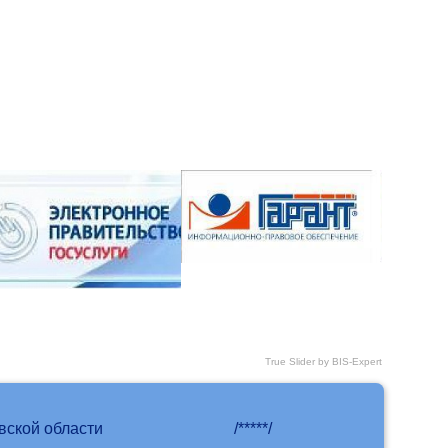
True Slider by BIS-Expert
вской области
/*****/