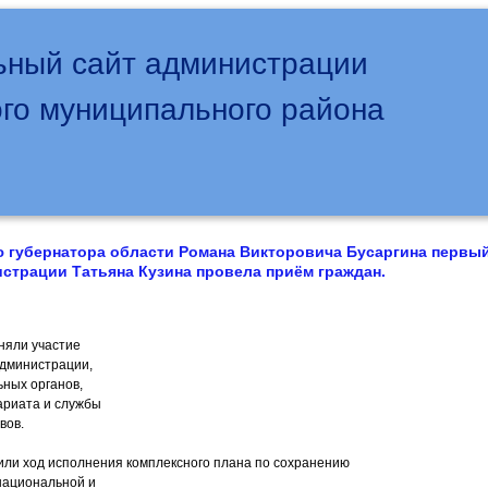
ный сайт администрации
го муниципального района
 губернатора области Романа Викторовича Бусаргина первы
страции Татьяна Кузина провела приём граждан.
няли участие
администрации,
ных органов,
ариата и службы
вов.
или ход исполнения комплексного плана по сохранению
национальной и