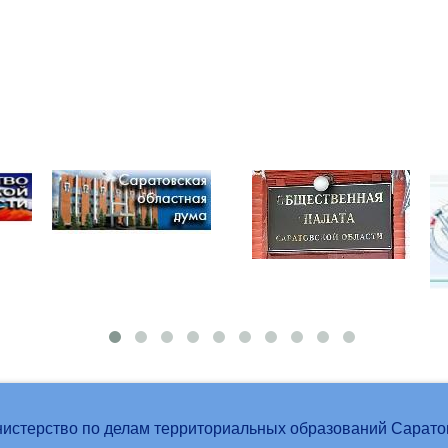
истерство по делам территориальных образований Сарато