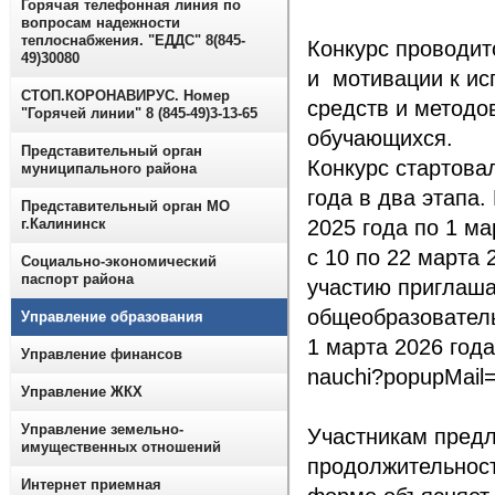
Горячая телефонная линия по
вопросам надежности
теплоснабжения. "ЕДДС" 8(845-
Конкурс проводит
49)30080
и мотивации к ис
СТОП.КОРОНАВИРУС. Номер
средств и методо
"Горячей линии" 8 (845-49)3-13-65
обучающихся.
Представительный орган
Конкурс стартова
муниципального района
года в два этапа.
Представительный орган МО
г.Калининск
2025 года по 1 ма
с 10 по 22 марта 
Социально-экономический
паспорт района
участию приглаша
общеобразователь
Управление образования
1 марта 2026 года
Управление финансов
nauchi?popupMail=
Управление ЖКХ
Управление земельно-
Участникам предл
имущественных отношений
продолжительност
Интернет приемная