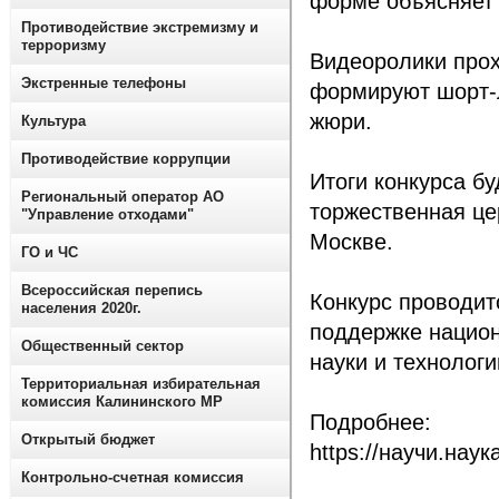
форме объясняет 
Противодействие экстремизму и
терроризму
Видеоролики прох
Экстренные телефоны
формируют шорт-л
жюри.
Культура
Противодействие коррупции
Итоги конкурса бу
Региональный оператор АО
торжественная це
"Управление отходами"
Москве.
ГО и ЧС
Всероссийская перепись
Конкурс проводи
населения 2020г.
поддержке национ
Общественный сектор
науки и технологи
Территориальная избирательная
комиссия Калининского МР
Подробнее:
Открытый бюджет
https://научи.наук
Контрольно-счетная комиссия