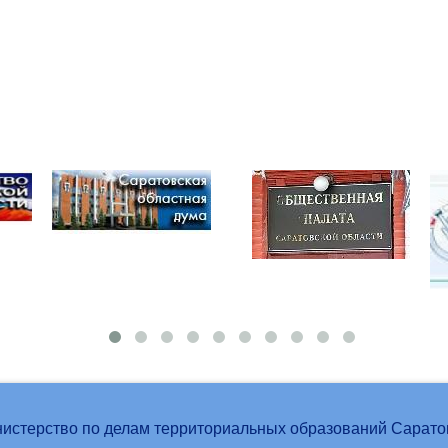
истерство по делам территориальных образований Сарато