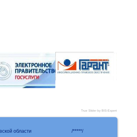
True Slider by BIS-Expert
вской области
/*****/