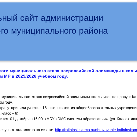
ный сайт администрации
го муниципального района
оги муниципального этапа всероссийской олимпиады школь
м МР в 2025/2026 учебном году.
 муниципального этапа всероссийской олимпиады школьников по праву в Ка
м году.
праву приняли участие 16 школьников из общеобразовательных учреждений 
1 класс – 6).
ится 01 декабря в 15:00 в МБУ «ЭМС системы образования» (ул. Коллективная
результатами можно по ссылке:
http://kalininsk.sarmo.ru/obrazovanie-kalininskog