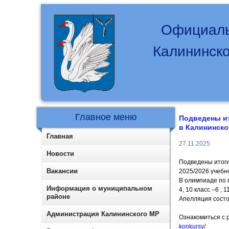
Официаль
Калининско
Главное меню
Подведены ит
в Калининско
Главная
27.11.2025
Новости
Подведены итоги
Вакансии
2025/2026 учебно
В олимпиаде по 
Информация о муниципальном
4, 10 класс –6 , 1
районе
Апелляция состо
Администрация Калининского МР
Ознакомиться с 
konkursy/