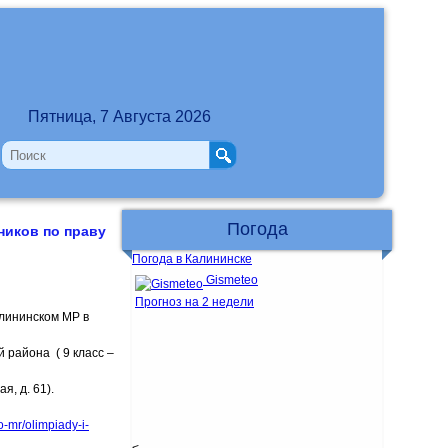
Пятница, 7 Августа 2026
Погода
ников по праву
Погода в Калининске
Gismeteo
Прогноз на 2 недели
лининском МР в
района ( 9 класс –
, д. 61).
o-mr/olimpiady-i-