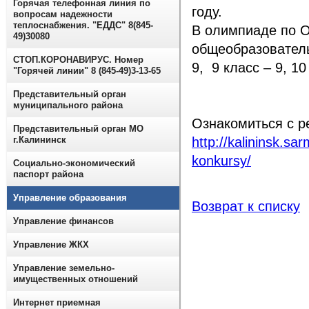
Горячая телефонная линия по
году.
вопросам надежности
теплоснабжения. "ЕДДС" 8(845-
В олимпиаде по 
49)30080
общеобразователь
СТОП.КОРОНАВИРУС. Номер
9, 9 класс – 9, 10 
"Горячей линии" 8 (845-49)3-13-65
Представительный орган
муниципального района
Ознакомиться с р
Представительный орган МО
г.Калининск
http://kalininsk.sa
konkursy/
Социально-экономический
паспорт района
Управление образования
Возврат к списку
Управление финансов
Управление ЖКХ
Управление земельно-
имущественных отношений
Интернет приемная