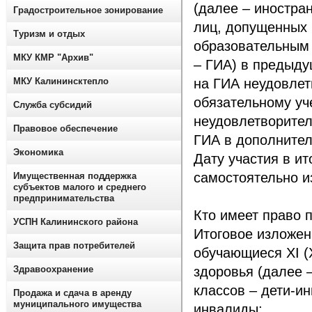
(далее – иностра
Градостроительное зонирование
лиц, допущенных 
Туризм и отдых
образовательным 
МКУ КМР "Архив"
– ГИА) в предыду
МКУ Калининсктепло
на ГИА неудовлет
обязательному уч
Служба субсидий
неудовлетворител
Правовое обеспечение
ГИА в дополнитель
Экономика
Дату участия в и
самостоятельно и
Имущественная поддержка
субъектов малого и среднего
предпринимательства
Кто имеет право 
УСПН Калининского района
Итоговое изложен
Защита прав потребителей
обучающиеся XI (
Здравоохранение
здоровья (далее –
классов – дети-и
Продажа и сдача в аренду
муниципального имущества
инвалиды;