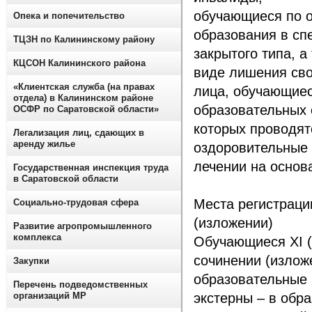
обучающиеся по 
Опека и попечительство
образования в сп
ТЦЗН по Калининскому району
закрытого типа, 
КЦСОН Калининского района
виде лишения св
«Клиентская служба (на правах
лица, обучающиес
отдела) в Калининском районе
образовательных 
ОСФР по Саратовской области»
которых проводят
Легализация лиц, сдающих в
аренду жилье
оздоровительные
лечении на основ
Государственная инспекция труда
в Саратовской области
Места регистраци
Социально-трудовая сфера
(изложении)
Развитие агропромышленного
комплекса
Обучающиеся XI (X
сочинении (излож
Закупки
образовательные 
Перечень подведомственных
организаций МР
экстерны – в обр