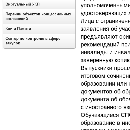
Виртуальный УКП
уполномоченными
удостоверяющих л
Перечни объектов концессионных
соглашений
Лица с ограничен
заявления об уча
Книга Памяти
предъявляют ори
Сектор по контролю в сфере
закупок
рекомендаций пси
инвалиды и инва
заверенную копию
Выпускники прошл
итоговом сочинен
образовании или
документов об об
документа об обр
с иностранного яз
Обучающиеся СПО
образование в ин