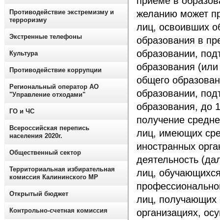
приёме в образов
Противодействие экстремизму и
желанию может пр
терроризму
лиц, освоивших о
Экстренные телефоны
образования в п
образовании, под
Культура
образования (или
Противодействие коррупции
общего образован
Региональный оператор АО
образовании, под
"Управление отходами"
образования, до 
ГО и ЧС
получение средне
Всероссийская перепись
лиц, имеющих сре
населения 2020г.
иностранных орга
Общественный сектор
деятельность (да
Территориальная избирательная
лиц, обучающихся
комиссия Калининского МР
профессиональног
Открытый бюджет
лиц, получающих 
Контрольно-счетная комиссия
организациях, ос