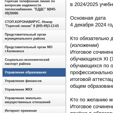
Горячая телефонная линия по
в 2024/2025 учеб
вопросам надежности
теплоснабжения. "ЕДДС" 8(845-
49)30080
Основная дата 
СТОП.КОРОНАВИРУС. Номер
4 декабря 2024 г
"Горячей линии" 8 (845-49)3-13-65
Представительный орган
Кто обязательно 
муниципального района
(изложении)
Представительный орган МО
г.Калининск
Итоговое сочинен
обучающихся XI (X
Социально-экономический
паспорт района
обучающихся по 
профессиональног
Управление образования
итоговой аттеста
Управление финансов
общем образовани
Управление ЖКХ
Управление земельно-
Кто по желанию м
имущественных отношений
Итоговое сочинен
Интернет приемная