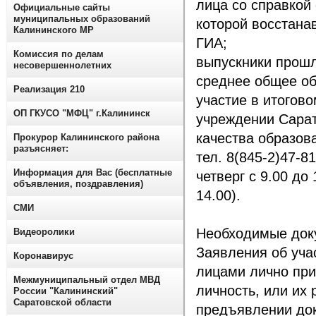
лица со справкой 
Официальные сайты
муниципальных образований
которой восстана
Калининского МР
ГИА;
Комиссия по делам
выпускники прош
несовершеннолетних
среднее общее об
Реализация 210
участие в итогов
ОП ГКУСО "МФЦ" г.Калининск
учреждении Сарат
качества образова
Прокурор Калининского района
разъясняет:
тел. 8(845-2)47-8
Информация для Вас (бесплатные
четверг с 9.00 до 
объявления, поздравления)
14.00).
СМИ
Необходимые док
Видеоролики
Заявления об уча
Коронавирус
лицами лично пр
Межмуниципальный отдел МВД
личность, или их
России "Калининский"
Саратовской области
предъявлении док