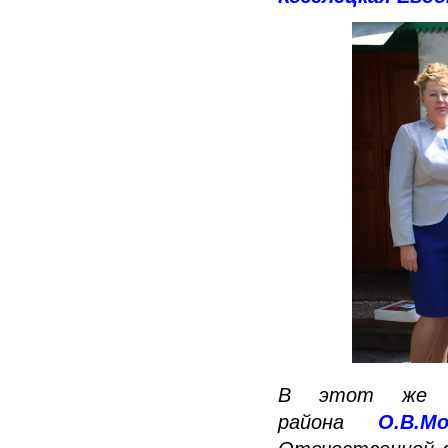
В этот же д
района
О.В.М