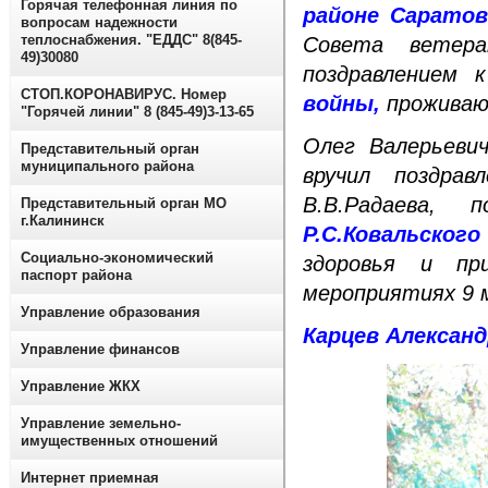
Горячая телефонная линия по
районе Саратов
вопросам надежности
теплоснабжения. "ЕДДС" 8(845-
Совета ветера
49)30080
поздравлением 
СТОП.КОРОНАВИРУС. Номер
войны,
проживаю
"Горячей линии" 8 (845-49)3-13-65
Олег Валерьеви
Представительный орган
муниципального района
вручил поздра
В.В.Радаева, 
Представительный орган МО
г.Калининск
Р.С.Ковальско
Социально-экономический
здоровья и пр
паспорт района
мероприятиях 9 
Управление образования
Карцев Алексан
Управление финансов
Управление ЖКХ
Управление земельно-
имущественных отношений
Интернет приемная