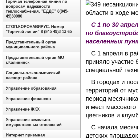
Горячая телефонная линия по
вопросам надежности
теплоснабжения. "ЕДДС" 8(845-
49)30080
С 1 по 30 апре
СТОП.КОРОНАВИРУС. Номер
"Горячей линии" 8 (845-49)3-13-65
по благоустройс
населенных пун
Представительный орган
муниципального района
С 1 апреля в раб
Представительный орган МО
приняло участие 
г.Калининск
специальной техн
Социально-экономический
паспорт района
В городах и посе
Управление образования
территорий от мус
период месячника
Управление финансов
и мест массового
Управление ЖКХ
цветников и клумб
Управление земельно-
имущественных отношений
С начала месячни
детских площадок
Интернет приемная