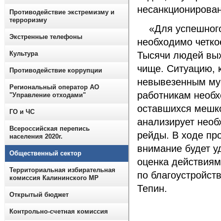
несанкционирован
Противодействие экстремизму и
терроризму
«Для успешного 
Экстренные телефоны
необходимо четко
Культура
Тысячи людей вых
чище. Ситуацию, 
Противодействие коррупции
невывезенным му
Региональный оператор АО
работникам необх
"Управление отходами"
оставшихся мешко
ГО и ЧС
анализирует нео
Всероссийская перепись
рейды. В ходе пр
населения 2020г.
внимание будет у
Общественный сектор
оценка действиям
Территориальная избирательная
по благоустройст
комиссия Калининского МР
Тепин.
Открытый бюджет
Контрольно-счетная комиссия