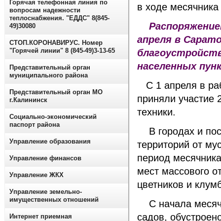
Горячая телефонная линия по
вопросам надежности
теплоснабжения. "ЕДДС" 8(845-
Распоряжением
49)30080
апреля в Сарат
СТОП.КОРОНАВИРУС. Номер
"Горячей линии" 8 (845-49)3-13-65
благоустройству
населенных пун
Представительный орган
муниципального района
С 1 апреля в раб
Представительный орган МО
приняли участие 
г.Калининск
техники.
Социально-экономический
паспорт района
В городах и посе
Управление образования
территорий от мус
период месячника
Управление финансов
мест массового о
Управление ЖКХ
цветников и клумб
Управление земельно-
имущественных отношений
С начала месячни
садов, обустроен
Интернет приемная