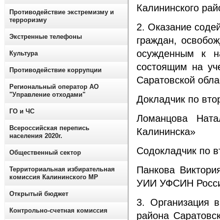
Калининского рай
Противодействие экстремизму и
терроризму
2. Оказание содей
Экстренные телефоны
граждан, освобо
осужденным к н
Культура
состоящим на у
Противодействие коррупции
Саратовской обла
Региональный оператор АО
"Управление отходами"
Докладчик по вто
ГО и ЧС
Ломанцова Нат
Всероссийская перепись
Калининска»
населения 2020г.
Содокладчик по в
Общественный сектор
Панкова Виктори
Территориальная избирательная
комиссия Калининского МР
УИИ УФСИН Росси
Открытый бюджет
3. Организация 
Контрольно-счетная комиссия
района Саратовс