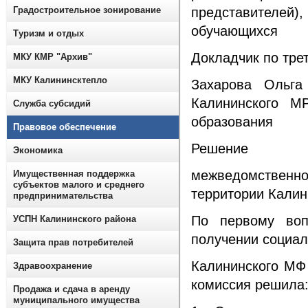
Градостроительное зонирование
представителей)
обучающихся
Туризм и отдых
Докладчик по тре
МКУ КМР "Архив"
МКУ Калининсктепло
Захарова Ольга
Калининского М
Служба субсидий
образования
Правовое обеспечение
Решение
Экономика
межведомственно
Имущественная поддержка
субъектов малого и среднего
территории Калин
предпринимательства
По первому воп
УСПН Калининского района
получении социал
Защита прав потребителей
Калининского МФ
Здравоохранение
комиссия решила
Продажа и сдача в аренду
муниципального имущества