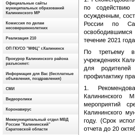
Официальные сайты
по содействию 
муниципальных образований
Калининского МР
осужденным, сос
России по Са
Комиссия по делам
несовершеннолетних
освободившимся 
Реализация 210
течение 2021 года
ОП ГКУСО "МФЦ" г.Калининск
По третьему в
Прокурор Калининского района
учреждениях Кали
разъясняет:
для родителей 
Информация для Вас (бесплатные
профилактику пр
объявления, поздравления)
1. Рекомендов
СМИ
Калининского М
Видеоролики
мероприятий ср
Коронавирус
Калининского му
Межмуниципальный отдел МВД
году. (Срок исп
России "Калининский"
отчета до 20 октя
Саратовской области