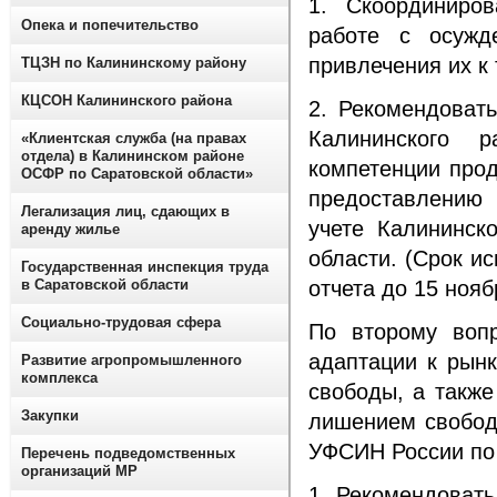
1. Скоординиро
Опека и попечительство
работе с осужд
привлечения их к 
ТЦЗН по Калининскому району
КЦСОН Калининского района
2. Рекомендова
Калининского 
«Клиентская служба (на правах
отдела) в Калининском районе
компетенции прод
ОСФР по Саратовской области»
предоставлению
Легализация лиц, сдающих в
учете Калининс
аренду жилье
области. (Срок и
Государственная инспекция труда
в Саратовской области
отчета до 15 нояб
Социально-трудовая сфера
По второму вопр
адаптации к рын
Развитие агропромышленного
комплекса
свободы, а такж
Закупки
лишением свобод
УФСИН России по 
Перечень подведомственных
организаций МР
1. Рекомендовать