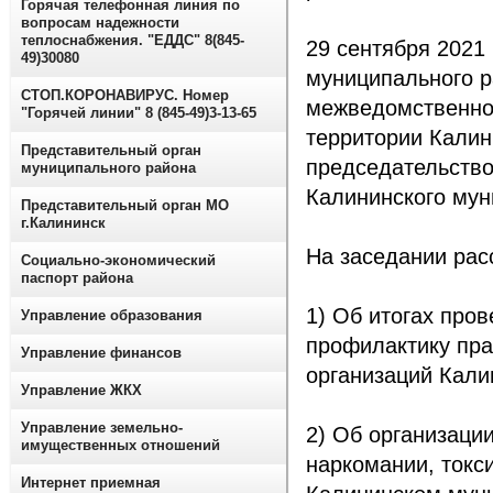
Горячая телефонная линия по
вопросам надежности
теплоснабжения. "ЕДДС" 8(845-
29 сентября 2021
49)30080
муниципального р
СТОП.КОРОНАВИРУС. Номер
межведомственно
"Горячей линии" 8 (845-49)3-13-65
территории Калин
Представительный орган
председательство
муниципального района
Калининского мун
Представительный орган МО
г.Калининск
На заседании рас
Социально-экономический
паспорт района
1) Об итогах про
Управление образования
профилактику пр
Управление финансов
организаций Кали
Управление ЖКХ
Управление земельно-
2) Об организаци
имущественных отношений
наркомании, токс
Интернет приемная