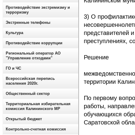
Калининском муни
Противодействие экстремизму и
терроризму
3) О профилактик
Экстренные телефоны
несовершеннолетн
представителей и
Культура
преступлениях, с
Противодействие коррупции
Региональный оператор АО
Решение
"Управление отходами"
ГО и ЧС
межведомственно
Всероссийская перепись
территории Калин
населения 2020г.
Общественный сектор
По первому вопро
Территориальная избирательная
работы, направле
комиссия Калининского МР
обучающихся обра
Открытый бюджет
Саратовской обла
Контрольно-счетная комиссия