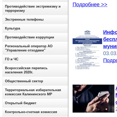
Подробнее >>
Противодействие экстремизму и
терроризму
Экстренные телефоны
Культура
Инфо
Противодействие коррупции
бесп
муни
Региональный оператор АО
"Управление отходами"
03.03
ГО и ЧС
Подр
Всероссийская перепись
населения 2020г.
Общественный сектор
Территориальная избирательная
комиссия Калининского МР
Открытый бюджет
Контрольно-счетная комиссия