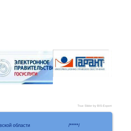
True Slider by BIS-Expert
вской области
/*****/