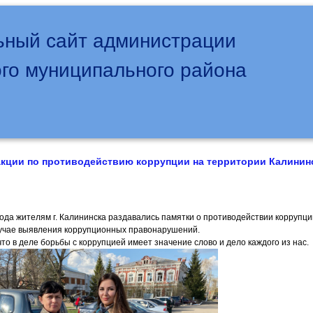
ный сайт администрации
го муниципального района
кции по противодействию коррупции на территории Калинин
ода жителям г. Калининска раздавались памятки о противодействии коррупции
учае выявления коррупционных правонарушений.
то в деле борьбы с коррупцией имеет значение слово и дело каждого из нас.