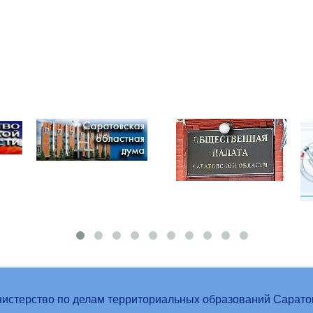
истерство по делам территориальных образований Сарато