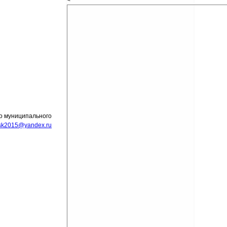
<
о муниципального
nsk2015@yandex.ru