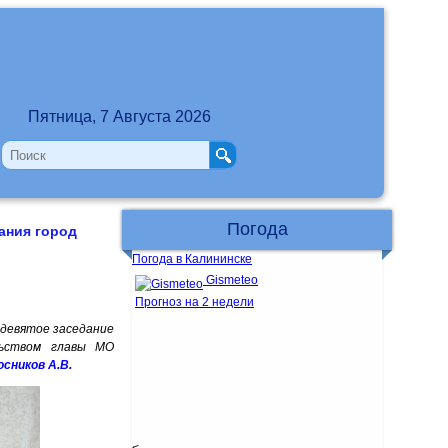
Пятница, 7 Августа 2026
Погода
ания город
Погода в Калининске
Gismeteo
Прогноз на 2 недели
 девятое заседание
льством главы МО
осников А.В.