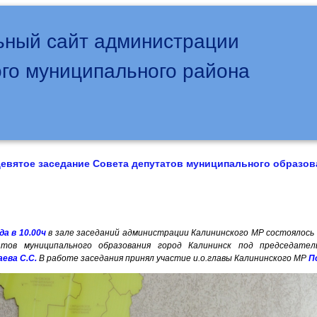
ный сайт администрации
го муниципального района
евятое заседание Совета депутатов муниципального образов
да в 10.00ч
в зале заседаний администрации Калининского МР состоялось
тов муниципального образования город Калининск под председате
аева С.С.
В работе заседания принял участие и.о.главы Калининского МР
П