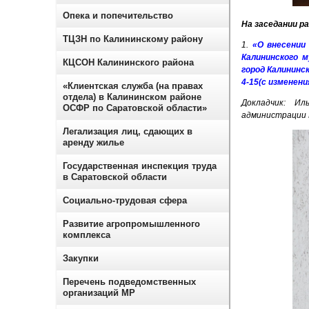
Опека и попечительство
На заседании 
ТЦЗН по Калининскому району
1.
«О внесении
Калининского 
КЦСОН Калининского района
город Калининс
4-15(с изменения
«Клиентская служба (на правах
отдела) в Калининском районе
Докладчик: Ил
ОСФР по Саратовской области»
администрации 
Легализация лиц, сдающих в
аренду жилье
Государственная инспекция труда
в Саратовской области
Социально-трудовая сфера
Развитие агропромышленного
комплекса
Закупки
Перечень подведомственных
организаций МР