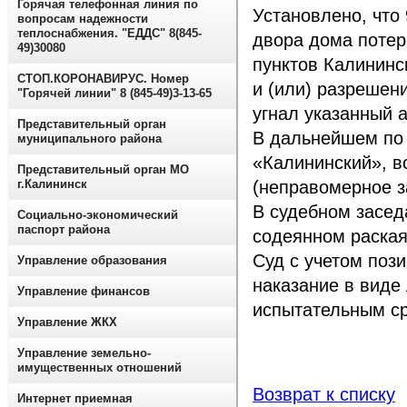
Горячая телефонная линия по
Установлено, что
вопросам надежности
теплоснабжения. "ЕДДС" 8(845-
двора дома потер
49)30080
пунктов Калининс
СТОП.КОРОНАВИРУС. Номер
и (или) разрешен
"Горячей линии" 8 (845-49)3-13-65
угнал указанный 
Представительный орган
В дальнейшем по
муниципального района
«Калининский», во
Представительный орган МО
г.Калининск
(неправомерное з
В судебном засед
Социально-экономический
паспорт района
содеянном раская
Суд с учетом поз
Управление образования
наказание в виде
Управление финансов
испытательным ср
Управление ЖКХ
Управление земельно-
имущественных отношений
Возврат к списку
Интернет приемная