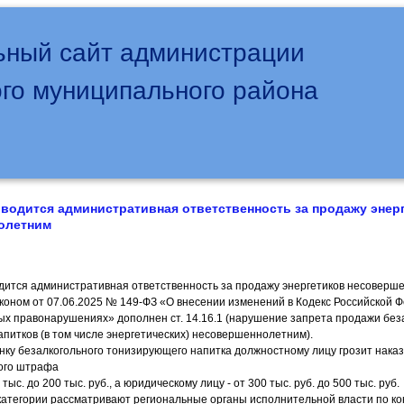
ный сайт администрации
го муниципального района
 вводится административная ответственность за продажу энер
олетним
одится административная ответственность за продажу энергетиков несовер
оном от 07.06.2025 № 149-ФЗ «О внесении изменений в Кодекс Российской 
х правонарушениях» дополнен ст. 14.16.1 (нарушение запрета продажи без
питков (в том числе энергетических) несовершеннолетним).
нку безалкогольного тонизирующего напитка должностному лицу грозит наказ
ого штрафа
тыс. до 200 тыс. руб., а юридическому лицу - от 300 тыс. руб. до 500 тыс. руб.
категории рассматривают региональные органы исполнительной власти по ко