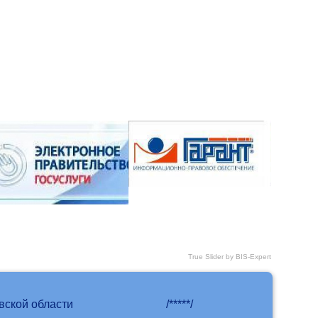
True Slider by BIS-Expert
вской области
/*****/