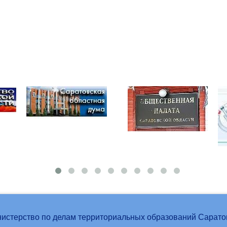
истерство по делам территориальных образований Сарато