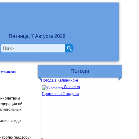
Пятница, 7 Августа 2026
Погода
гетиков
Погода в Калининске
Gismeteo
Прогноз на 2 недели
шеннолетним
Федерации об
алкогольных
ание в виде
нтролю (надзору)