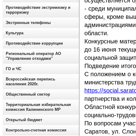
осуществляется о
Противодействие экстремизму и
- среди муниципа
терроризму
сферы, кроме выш
Экстренные телефоны
администрациями 
области.
Культура
Конкурсные матер
Противодействие коррупции
до 16 июня текущ
Региональный оператор АО
социальной защит
"Управление отходами"
Подведение итогов
ГО и ЧС
С положением о к
Всероссийская перепись
министерства тру
населения 2020г.
https://social.sarat
Общественный сектор
партнерства и ко
Территориальная избирательная
Областной конкур
комиссия Калининского МР
социально-трудов
Открытый бюджет
По вопросам участ
Контрольно-счетная комиссия
Саратов, ул. Слоно