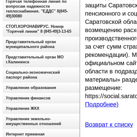
Горячая телефонная линия по
защиты Саратовск
вопросам надежности
теплоснабжения. "ЕДДС" 8(845-
пенсионного и со
49)30080
Саратовской обла
СТОП.КОРОНАВИРУС. Номер
возмещению расх
"Горячей линии" 8 (845-49)3-13-65
производственног
Представительный орган
за счет сумм стр
муниципального района
рекомендации). 
Представительный орган МО
г.Калининск
официальном сайт
области в подра
Социально-экономический
паспорт района
материалы» разде
размещение:
Управление образования
https://social.sar
Управление финансов
Подробнее)
Управление ЖКХ
Управление земельно-
Возврат к списку
имущественных отношений
Интернет приемная