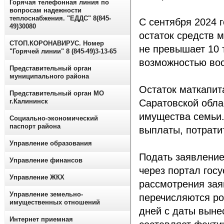
Горячая телефонная линия по
вопросам надежности
теплоснабжения. "ЕДДС" 8(845-
С сентября 2024 г
49)30080
остаток средств 
СТОП.КОРОНАВИРУС. Номер
не превышает 10 
"Горячей линии" 8 (845-49)3-13-65
возможностью вос
Представительный орган
муниципального района
Остаток маткапи
Представительный орган МО
г.Калининск
Саратовской обла
имущества семьи.
Социально-экономический
паспорт района
выплаты, потрати
Управление образования
Подать заявлени
Управление финансов
через портал гос
Управление ЖКХ
рассмотрения зая
Управление земельно-
перечисляются ро
имущественных отношений
дней с даты выне
Интернет приемная