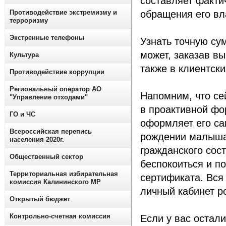
составляет факти
Противодействие экстремизму и
обращения его вл
терроризму
Экстренные телефоны
Узнать точную су
может, заказав вы
Культура
также в клиентск
Противодействие коррупции
Региональный оператор АО
Напомним, что се
"Управление отходами"
в проактивной фо
ГО и ЧС
оформляет его са
Всероссийская перепись
рождении малыша 
населения 2020г.
гражданского сос
Общественный сектор
беспокоиться и п
Территориальная избирательная
сертификата. Вся
комиссия Калининского МР
личный кабинет ро
Открытый бюджет
Контрольно-счетная комиссия
Если у вас остали