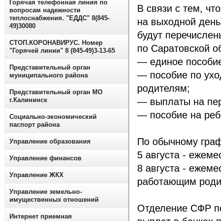
Горячая телефонная линия по
В связи с тем, чт
вопросам надежности
теплоснабжения. "ЕДДС" 8(845-
на выходной день
49)30080
будут перечислен
СТОП.КОРОНАВИРУС. Номер
по Саратовской об
"Горячей линии" 8 (845-49)3-13-65
— единое пособие
Представительный орган
— пособие по ухо
муниципального района
родителям;
Представительный орган МО
г.Калининск
— выплаты на пер
— пособие на реб
Социально-экономический
паспорт района
По обычному граф
Управление образования
5 августа - ежеме
Управление финансов
8 августа - ежеме
Управление ЖКХ
работающим роди
Управление земельно-
имущественных отношений
Отделение СФР по
Интернет приемная