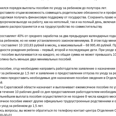
енился порядок выплаты пособия по уходу за ребенком до полутора лет.
доставило отцам возможность совмещать родительские обязанности и проф
родолжая получать финансовую поддержку от государства. Сохранить право 
осрочном выходе на работу, как на неполный, так и на полный день, включая
равило распространяется и на трудоустройство по совместительству.
составляет 40% от среднего заработка за два предыдущих календарных год
у за ребенком, но не ниже установленного законом минимума. В этом году ми
 составляет 10 103,83 рублей в месяц, а максимальный – 68 995,48 рублей. П
едности рождения ребенка – первый, второй и последующие дети. При уходе з
ет пособие выплачивается на каждого, но общая сумма не может превышать 1
должна быть меньше двух минимальных пособий.
пособие, отцу необходимо направить работодателю заявление о назначении
 за ребенком до 1,5 лет и заявление о предоставлении отпуска по уходу за р
лжен предоставить необходимые для назначения пособия сведения в Отдел
й.
о Саратовской области назначает и выплачивает ежемесячное пособие по у
 в течение 10 рабочих дней со дня предоставления работодателем необходи
альнейшем выплата пособия осуществляется не позднее 8 числа каждого мес
ячное пособие имеют другие официально трудоустроенные родственники и о
уход за ребенком до 1,5 лет.
лись вопросы, вы можете обратиться по телефону контакт-центра Отделения
00-00-01.