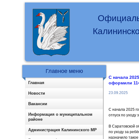
Официаль
Калининско
Главное меню
С начала 2025
Главная
оформили 11
23.09.2025
Новости
Вакансии
С начала 2025 г
Информация о муниципальном
отпуск по уходу 
районе
В Саратовской о
Администрация Калининского МР
по уходу за реб
назначило такое 