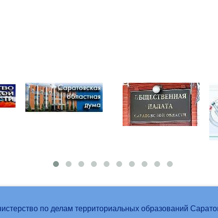
истерство по делам территориальных образований Сарато