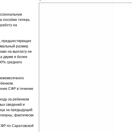
<
ессиональную
на пособие теперь
 работу на
а, предшествующих
нимальный размер
раво на выплату не
а двумя и более
00% среднего
 ежемесячного
ебенком.
ение СФР в течение
ходу за ребенком
мых сведений и
яца за предыдущий.
пекуны, фактически
 СФР по Саратовской