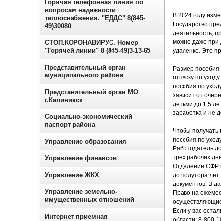
Горячая телефонная линия по
вопросам надежности
В 2024 году изм
теплоснабжения. "ЕДДС" 8(845-
Государство пре
49)30080
деятельность, п
можно даже при д
СТОП.КОРОНАВИРУС. Номер
"Горячей линии" 8 (845-49)3-13-65
удаленке. Это п
Представительный орган
Размер пособия 
муниципального района
отпуску по уход
пособия по уходу
Представительный орган МО
зависит от очер
г.Калининск
детьми до 1,5 л
заработка и не 
Социально-экономический
паспорт района
Чтобы получать 
пособия по уходу
Управление образования
Работодатель до
трех рабочих дне
Управление финансов
Отделение СФР п
Управление ЖКХ
до полутора лет
документов. В д
Управление земельно-
Право на ежемес
имущественных отношений
осуществляющие 
Если у вас оста
Интернет приемная
области: 8-800-1