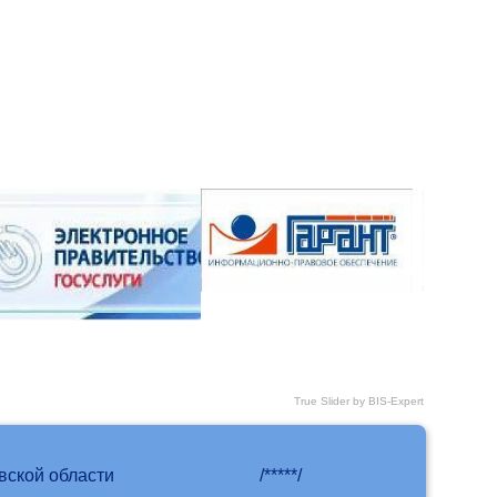
True Slider by BIS-Expert
вской области
/*****/