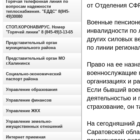
Горячая телефонная линия по
от Отделения СФР
вопросам надежности
теплоснабжения. "ЕДДС" 8(845-
49)30080
Военные пенсионе
СТОП.КОРОНАВИРУС. Номер
инвалидности по 
"Горячей линии" 8 (845-49)3-13-65
других силовых в
Представительный орган
по линии региона
муниципального района
Представительный орган МО
г.Калининск
Право на ее назн
военнослужащие п
Социально-экономический
паспорт района
организациях и р
Если бывший вое
Управление образования
деятельностью и 
Управление финансов
страхование, он 
Управление ЖКХ
Управление земельно-
На сегодняшний д
имущественных отношений
Саратовской обла
Интернет приемная