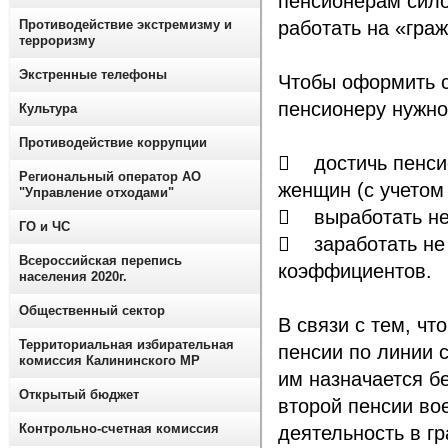
пенсионерам сило
Противодействие экстремизму и
работать на «гра
терроризму
Экстренные телефоны
Чтобы оформить с
пенсионеру нужно
Культура
Противодействие коррупции
 достичь пенсио
Региональный оператор АО
женщин (с учетом
"Управление отходами"
 выработать нео
ГО и ЧС
 заработать не
Всероссийская перепись
коэффициентов.
населения 2020г.
Общественный сектор
В связи с тем, ч
Территориальная избирательная
пенсии по линии 
комиссия Калининского МР
им назначается б
Открытый бюджет
второй пенсии во
Контрольно-счетная комиссия
деятельность в г