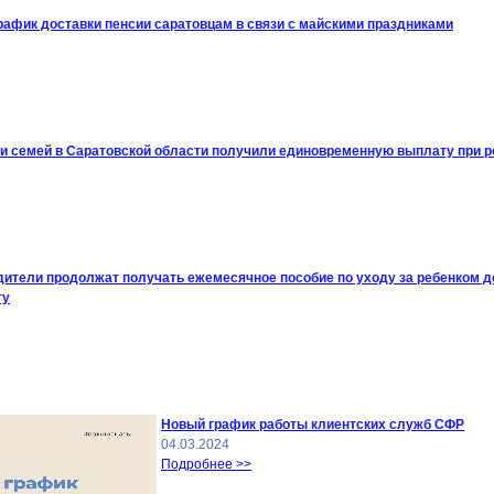
рафик доставки пенсии саратовцам в связи с майскими праздниками
чи семей в Саратовской области получили единовременную выплату при 
ители продолжат получать ежемесячное пособие по уходу за ребенком до
ту
Новый график работы клиентских служб СФР
04.03.2024
Подробнее >>