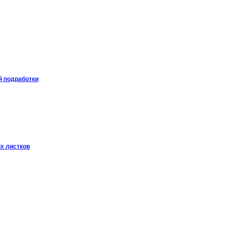
й подработки
х листков