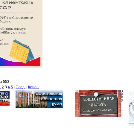
из 553
1
2
3
4
5
|
След.
|
Конец