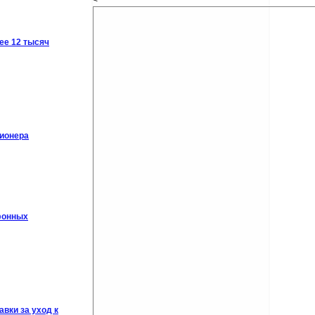
<
ее 12 тысяч
сионера
фонных
вки за уход к