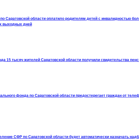
по Саратовской области оплатило родителям детей с инвалидностью бол
х выходных дней
года 15 тысяч жителей Саратовской области получили свидетельства пен
ального фонда по Саратовской области предостерегает граждан от теле
еление СФР по Саратовской области будет автоматически назначать надба