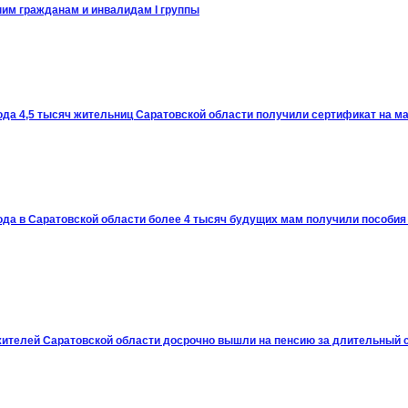
ним гражданам и инвалидам I группы
ода 4,5 тысяч жительниц Саратовской области получили сертификат на м
ода в Саратовской области более 4 тысяч будущих мам получили пособия
жителей Саратовской области досрочно вышли на пенсию за длительный 