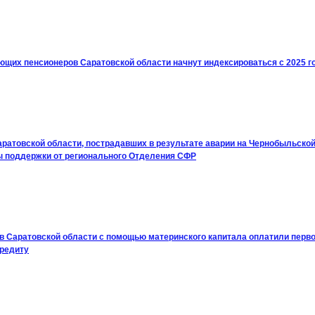
ющих пенсионеров Саратовской области начнут индексироваться с 2025 г
аратовской области, пострадавших в результате аварии на Чернобыльско
 поддержки от регионального Отделения СФР
 в Саратовской области с помощью материнского капитала оплатили перв
редиту