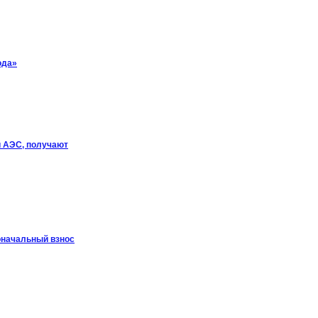
ода»
й АЭС, получают
оначальный взнос