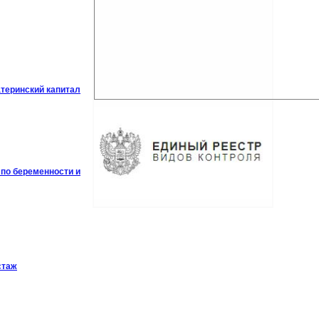
атеринский капитал
 по беременности и
стаж