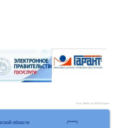
True Slider by BIS-Expert
вской области
/*****/