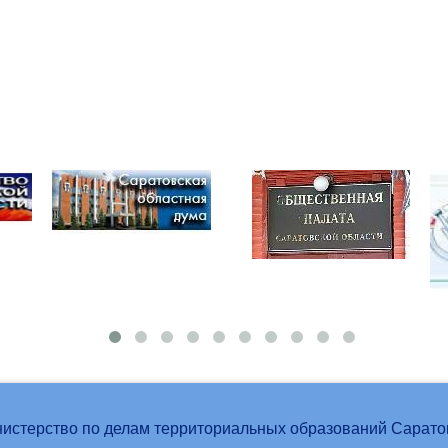
истерство по делам территориальных образований Сарато