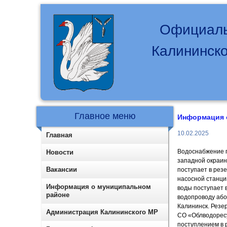
Официаль
Калининско
Главное меню
Информация 
10.02.2025
Главная
Водоснабжение г
Новости
западной окраин
Вакансии
поступает в рез
насосной станци
Информация о муниципальном
воды поступает 
районе
водопроводу або
Калининск. Резе
Администрация Калининского МР
СО «Облводоресу
поступлением в 