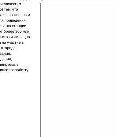
<
игиеническим
) тем, что
щихся повышенным
Для приведения
льство станции
т более 300 млн.
льства и жилищно-
 на участие в
 в городе
вания,
едения,
ланируемые
инск разработку