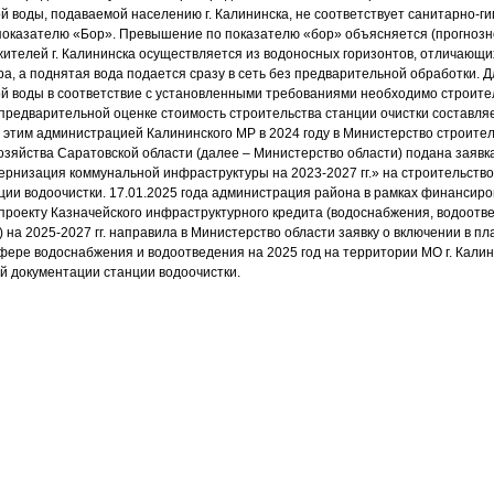
ой воды, подаваемой населению г. Калининска, не соответствует санитарно-г
показателю «Бор». Превышение по показателю «бор» объясняется (прогнозно
ителей г. Калининска осуществляется из водоносных горизонтов, отличаю
а, а поднятая вода подается сразу в сеть без предварительной обработки. 
ой воды в соответствие с установленными требованиями необходимо строите
 предварительной оценке стоимость строительства станции очистки составляе
 с этим администрацией Калининского МР в 2024 году в Министерство строите
озяйства Саратовской области (далее – Министерство области) подана заявка
рнизация коммунальной инфраструктуры на 2023-2027 гг.» на строительство
ции водоочистки. 17.01.2025 года администрация района в рамках финансиро
проекту Казначейского инфраструктурного кредита (водоснабжения, водоотв
 на 2025-2027 гг. направила в Министерство области заявку о включении в п
фере водоснабжения и водоотведения на 2025 год на территории МО г. Калин
й документации станции водоочистки.