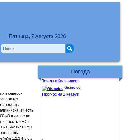
Пятница, 7 Августа 2026
Погода
Погода в Калининске
Gismeteo
ых в северо-
Прогноз на 2 недели
одопроводу
е с помощь
алининска, а часть
00 м3 и далее по
твенностью МО г.
ся на балансе ГУП
ного перед
 №№ 1;2;3;4;5;6;7