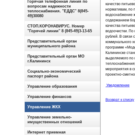
Горячая телефонная линия по
качество питьев
вопросам надежности
нормативам, по 
теплоснабжения. "ЕДДС" 8(845-
водоснабжение ж
49)30080
содержанием бор
качества питьев
СТОП.КОРОНАВИРУС. Номер
"Горячей линии" 8 (845-49)3-13-65
водоочистки. По
рублей. В связи
Представительный орган
коммунального х
муниципального района
программе «Моде
Калининске стан
Представительный орган МО
выделяемого по 
г.Калининск
теплоснабжения)
мероприятия в с
Социально-экономический
проектно-сметно
паспорт района
Уведомление
Управление образования
Управление финансов
Возврат к списку
Управление ЖКХ
Управление земельно-
имущественных отношений
Интернет приемная