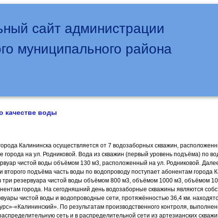
ный сайт администрации
го муниципального района
о качестве воды
орода Калининска осуществляется от 7 водозаборных скважин, расположенн
е города на ул. Родниковой. Вода из скважин (первый уровень подъёма) по в
ервуар чистой воды объёмом 130 м3, расположенный на ул. Родниковой. Дале
и второго подъёма часть воды по водопроводу поступает абонентам города К
в три резервуара чистой воды объёмом 800 м3, объёмом 1000 м3, объёмом 10
нентам города. На сегодняшний день водозаборные скважины являются собс
рвуары чистой воды и водопроводные сети, протяжённостью 36,4 км. находят
рс»-«Калининский». По результатам производственного контроля, выполнен
распределительную сеть и в распределительной сети из артезианских скважин