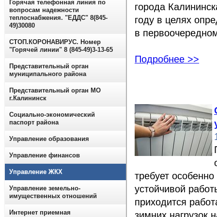
Горячая телефонная линия по
города Калининск
вопросам надежности
теплоснабжения. "ЕДДС" 8(845-
году в целях опр
49)30080
в первоочередном
СТОП.КОРОНАВИРУС. Номер
"Горячей линии" 8 (845-49)3-13-65
Подробнее >>
Представительный орган
муниципального района
Представительный орган МО
г.Калининск
Социально-экономический
паспорт района
Управление образования
Управление финансов
Управление ЖКХ
требует особенно
устойчивой работ
Управление земельно-
имущественных отношений
приходится работ
Интернет приемная
зимних нагрузок 