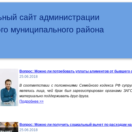
ный сайт администрации
го муниципального района
Вопрос: Можно ли потребовать уплаты алиментов от бывшего 
25.06.2018
В соответствии с положениями Семейного кодекса РФ супру
являлись лица, чей брак был зарегистрирован органами ЗАГ
материально поддерживать друг друга.
Подробнее >>
Вопрос: Можно ли получить социальный вычет по расходам на
25.06.2018