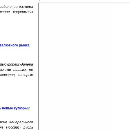
<
пределении размера
чение социальных
 валютного рынка
стью форекс-дилера
ескими лицами, не
оговоров, которые
ть новые купюры?
также Федерального
ке России)» рубль