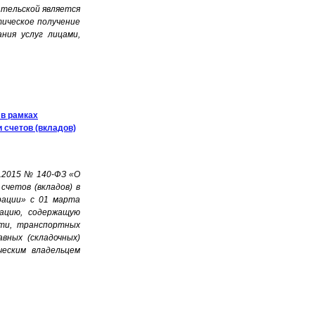
ательской является
тическое получение
ния услуг лицами,
 в рамках
 счетов (вкладов)
6.2015 № 140-ФЗ «О
счетов (вкладов) в
рации» с 01 марта
рацию, содержащую
сти, транспортных
авных (складочных)
ческим владельцем