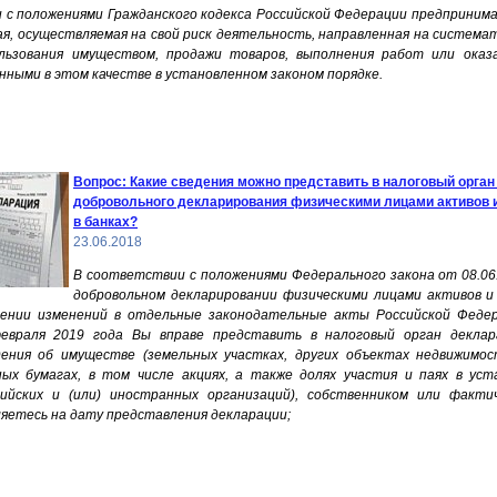
 с положениями Гражданского кодекса Российской Федерации предприним
я, осуществляемая на свой риск деятельность, направленная на система
ьзования имуществом, продажи товаров, выполнения работ или оказа
ными в этом качестве в установленном законом порядке.
Вопрос: Какие сведения можно представить в налоговый орган
добровольного декларирования физическими лицами активов и
в банках?
23.06.2018
В соответствии с положениями Федерального закона от 08.0
добровольном декларировании физическими лицами активов и 
сении изменений в отдельные законодательные акты Российской Феде
февраля 2019 года Вы вправе представить в налоговый орган декла
ения об имуществе (земельных участках, других объектах недвижимо
ных бумагах, в том числе акциях, а также долях участия и паях в уст
ийских и (или) иностранных организаций), собственником или факти
ляетесь на дату представления декларации;