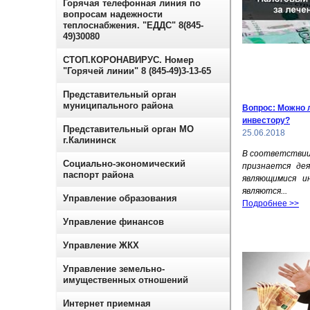
Горячая телефонная линия по
вопросам надежности
теплоснабжения. "ЕДДС" 8(845-
49)30080
СТОП.КОРОНАВИРУС. Номер
"Горячей линии" 8 (845-49)3-13-65
Представительный орган
муниципального района
Вопрос: Можно 
инвестору?
Представительный орган МО
25.06.2018
г.Калининск
В соответствии
Социально-экономический
признается де
паспорт района
являющимися и
являются...
Управление образования
Подробнее >>
Управление финансов
Управление ЖКХ
Управление земельно-
имущественных отношений
Интернет приемная