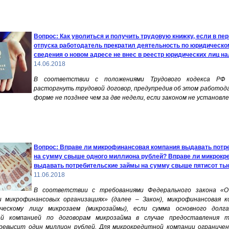
Вопрос: Как уволиться и получить трудовую книжку, если в пе
отпуска работодатель прекратил деятельность по юридическом
сведения о новом адресе не внес в реестр юридических лиц н
14.06.2018
В соответствии с положениями Трудового кодекса РФ 
расторгнуть трудовой договор, предупредив об этом работод
форме не позднее чем за две недели, если законом не установле
Вопрос: Вправе ли микрофинансовая компания выдавать потр
на сумму свыше одного миллиона рублей? Вправе ли микрокр
выдавать потребительские займы на сумму свыше пятисот ты
11.06.2018
В соответствии с требованиями Федерального закона «О
 микрофинансовых организациях» (далее – Закон), микрофинансовая 
ческому лицу микрозаем (микрозаймы), если сумма основного долг
ой компанией по договорам микрозайма в случае предоставления т
превысит один миллион рублей. Для микрокредитной компании ограничен