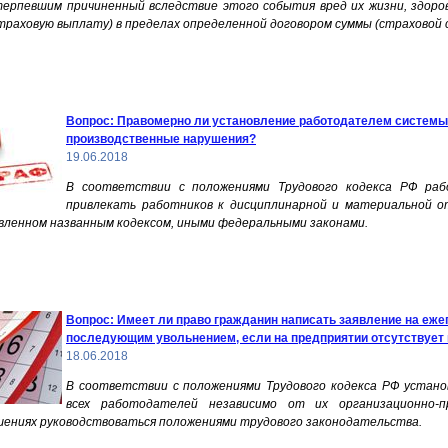
ерпевшим причиненный вследствие этого события вред их жизни, здоро
раховую выплату) в пределах определенной договором суммы (страховой 
Вопрос: Правомерно ли установление работодателем системы
производственные нарушения?
19.06.2018
В соответствии с положениями Трудового кодекса РФ раб
привлекать работников к дисциплинарной и матери
альной о
овленном названным кодексом, иными федеральными законами.
Вопрос: Имеет ли право гражданин написать заявление на еже
последующим увольнением, если на предприятии отсутствует 
18.06.2018
В соответствии с положениями Трудового кодекса РФ устано
всех работодателей независимо от их организационно-
ениях руководствоваться положениями трудового законодательства.