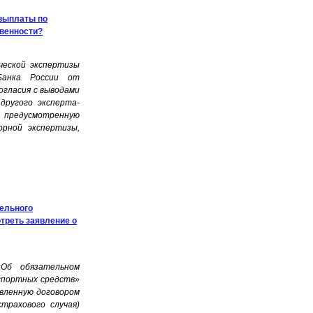
 выплаты по
твенности?
ческой экспертизы
Банка России от
огласия с выводами
другого эксперта-
, предусмотренную
орной экспертизы,
тельного
треть заявление о
Об обязательном
спортных средств»
овленную договором
трахового случая)