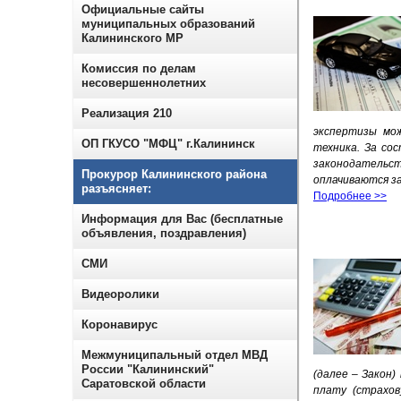
Официальные сайты
муниципальных образований
Калининского МР
Комиссия по делам
несовершеннолетних
Реализация 210
экспертизы мо
ОП ГКУСО "МФЦ" г.Калининск
техника. За со
законодательс
Прокурор Калининского района
оплачиваются за
разъясняет:
Подробнее >>
Информация для Вас (бесплатные
объявления, поздравления)
СМИ
Видеоролики
Коронавирус
Межмуниципальный отдел МВД
России "Калининский"
(далее – Закон
Саратовской области
плату (страхов