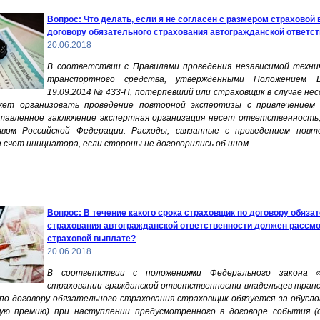
Вопрос: Что делать, если я не согласен с размером страховой
договору обязательного страхования автогражданской ответс
20.06.2018
В соответствии с Правилами проведения независимой техни
транспортного средства, утвержденными Положением 
19.09.2014 № 433-П, потерпевший или страховщик в случае нес
жет организовать проведение повторной экспертизы с привлечением 
ставленное заключение экспертная организация несет ответственность
твом Российской Федерации. Расходы, связанные с проведением повт
 счет инициатора, если стороны не договорились об ином.
Вопрос: В течение какого срока страховщик по договору обяза
страхования автогражданской ответственности должен рассмо
страховой выплате?
20.06.2018
В соответствии с положениями Федерального закона «
страховании гражданской ответственности владельцев тран
) по договору обязательного страхования страховщик обязуется за обусл
ую премию) при наступлении предусмотренного в договоре события (с