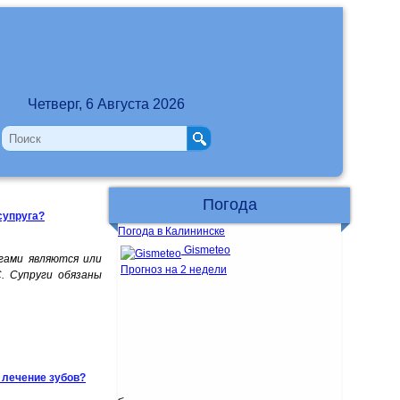
Четверг, 6 Августа 2026
Погода
супруга?
Погода в Калининске
Gismeteo
гами являются или
Прогноз на 2 недели
С. Супруги обязаны
 лечение зубов?