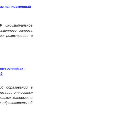
ном на письменный
 индивидуальное
ьменного запроса
го регистрации в
внутренний акт
я?
Об образовании в
низации относится
ющихся, которые не
у образовательной