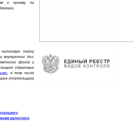
ным к приему по
дерации.
 налоговую тайну
и внутренних дел,
юджетного фонда и
ельщике страховых
ными
, в том числе
ьщика (плательщика
дуального
рения валютного