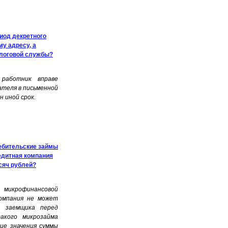
риод декретного
у адресу, а
алоговой службы?
работник вправе
ателя в письменной
н иной срок.
ебительские займы
едитная компания
сяч рублей?
 микрофинансовой
компания не может
а заемщика перед
акого микрозайма
ие значения суммы