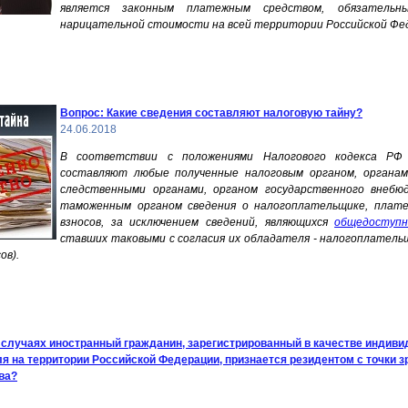
является законным платежным средством, обязатель
нарицательной стоимости на всей территории Российской Фе
Вопрос: Какие сведения составляют налоговую тайну?
24.06.2018
В соответствии с положениями Налогового кодекса РФ
составляют любые полученные налоговым органом, органам
следственными органами, органом государственного внеб
таможенным органом сведения о налогоплательщике, плат
взносов, за исключением сведений, являющихся
общедоступ
ставших таковыми с согласия их обладателя - налогоплател
ов).
х случаях иностранный гражданин, зарегистрированный в качестве индиви
я на территории Российской Федерации, признается резидентом с точки з
ва?