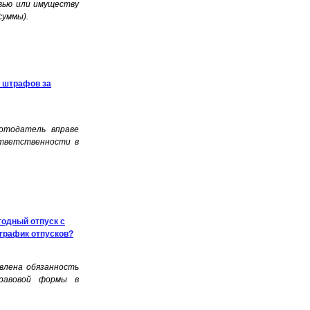
вью или имуществу
суммы).
 штрафов за
отодатель вправе
тветственности в
годный отпуск с
график отпусков?
влена обязанность
правовой формы в