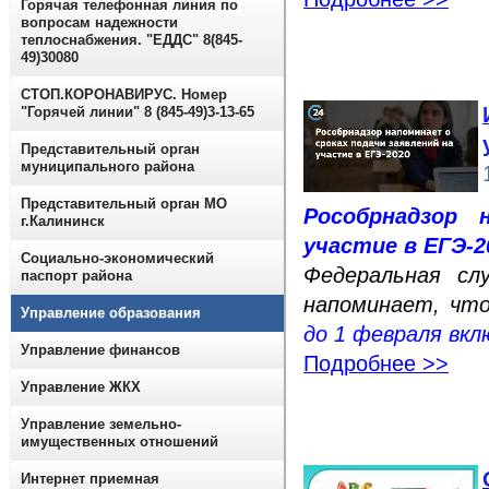
Горячая телефонная линия по
вопросам надежности
теплоснабжения. "ЕДДС" 8(845-
49)30080
СТОП.КОРОНАВИРУС. Номер
"Горячей линии" 8 (845-49)3-13-65
Представительный орган
муниципального района
Представительный орган МО
Рособрнадзор 
г.Калининск
участие в ЕГЭ-2
Социально-экономический
Федеральная сл
паспорт района
напоминает, что
Управление образования
до 1 февраля вкл
Управление финансов
Подробнее >>
Управление ЖКХ
Управление земельно-
имущественных отношений
Интернет приемная